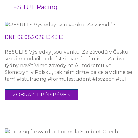
FS TUL Racing
DNE 06.08.2026 13:43:13
RESULTS Výsledky jsou venku! Ze závodů v Česku
se nám podařilo odnést si dvanácté místo. Za dva
týdny navštívíme závody na Autodromu ve
Słomczyni v Polsku, tak nám držte palce a vidíme se
tam! #fstulracing #formulastudent #fsczech #tul
ZOBRAZIT PŘÍSPĚVEK