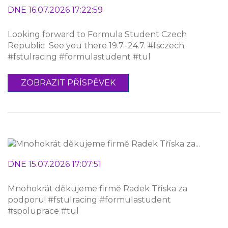
DNE 16.07.2026 17:22:59
Looking forward to Formula Student Czech
Republic ️ See you there 19.7.-24.7. #fsczech
#fstulracing #formulastudent #tul
ZOBRAZIT PŘÍSPĚVEK
DNE 15.07.2026 17:07:51
Mnohokrát děkujeme firmě Radek Tříska za
podporu! #fstulracing #formulastudent
#spoluprace #tul