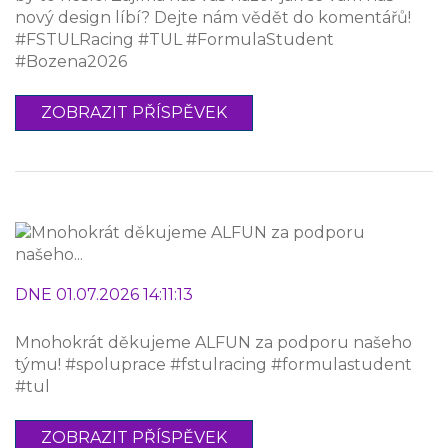
nový design líbí? Dejte nám vědět do komentářů!
#FSTULRacing #TUL #FormulaStudent
#Bozena2026
ZOBRAZIT PŘÍSPĚVEK
DNE 01.07.2026 14:11:13
Mnohokrát děkujeme ALFUN za podporu našeho
týmu! #spoluprace #fstulracing #formulastudent
#tul
ZOBRAZIT PŘÍSPĚVEK