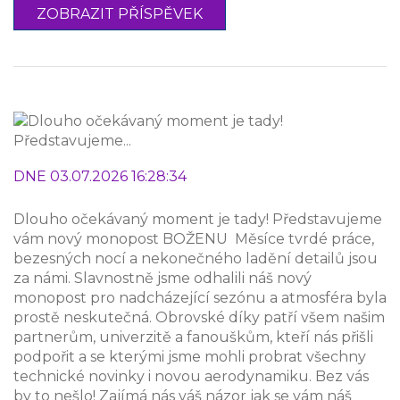
ZOBRAZIT PŘÍSPĚVEK
DNE 03.07.2026 16:28:34
Dlouho očekávaný moment je tady! Představujeme
vám nový monopost BOŽENU ️ Měsíce tvrdé práce,
bezesných nocí a nekonečného ladění detailů jsou
za námi. Slavnostně jsme odhalili náš nový
monopost pro nadcházející sezónu a atmosféra byla
prostě neskutečná. Obrovské díky patří všem našim
partnerům, univerzitě a fanouškům, kteří nás přišli
podpořit a se kterými jsme mohli probrat všechny
technické novinky i novou aerodynamiku. Bez vás
by to nešlo! Zajímá nás váš názor jak se vám náš